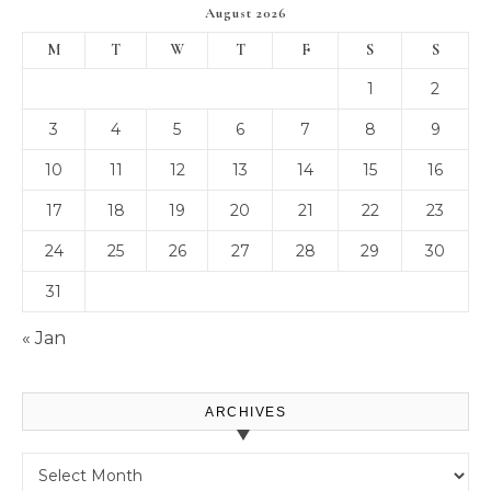
August 2026
M
T
W
T
F
S
S
1
2
3
4
5
6
7
8
9
10
11
12
13
14
15
16
17
18
19
20
21
22
23
24
25
26
27
28
29
30
31
« Jan
ARCHIVES
Archives